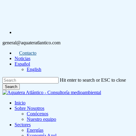
Skip
to
main
content
linkedin
general@aquateratlantico.com
Contacto
Noticias
Español
English
Hit enter to search or ESC to close
Search
Close
Search
Menu
Inicio
Sobre Nosotros
Conócenos
Nuestro equipo
Sectores
Energías
Economía Azul