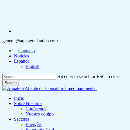
Skip
to
main
content
linkedin
general@aquateratlantico.com
Contacto
Noticias
Español
English
Hit enter to search or ESC to close
Search
Close
Search
Menu
Inicio
Sobre Nosotros
Conócenos
Nuestro equipo
Sectores
Energías
Economía Azul