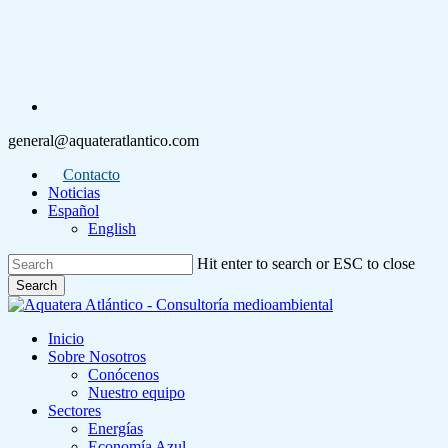
Skip
to
main
content
linkedin
general@aquateratlantico.com
Contacto
Noticias
Español
English
Hit enter to search or ESC to close
Search
Close
Search
Menu
Inicio
Sobre Nosotros
Conócenos
Nuestro equipo
Sectores
Energías
Economía Azul