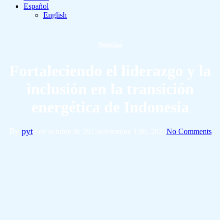
Español
English
Noticias
Fortaleciendo el liderazgo y la
inclusión en la transición
energética de Indonesia
By
pyt
9 de octubre de 2025
noviembre 13th, 2025
No Comments