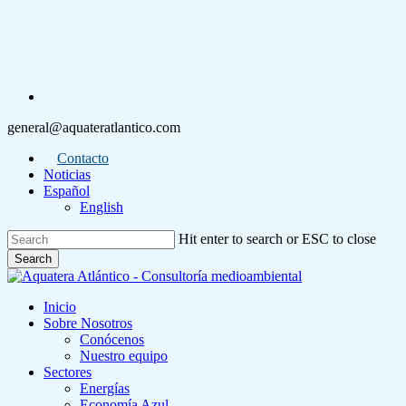
Skip
to
main
content
linkedin
general@aquateratlantico.com
Contacto
Noticias
Español
English
Hit enter to search or ESC to close
Search
Close
Search
Menu
Inicio
Sobre Nosotros
Conócenos
Nuestro equipo
Sectores
Energías
Economía Azul