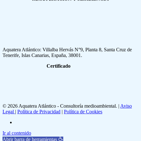
Aquatera Atlántico: Villalba Hervás N°9, Planta 8, Santa Cruz de
Tenerife, Islas Canarias, España, 38001.
Certificado
© 2026 Aquatera Atlántico - Consultoría medioambiental. |
Aviso
Legal
|
Política de Privacidad
|
Política de Cookies
linkedin
Ir al contenido
Abrir barra de herramientas