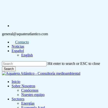
Skip
to
main
content
linkedin
general@aquateratlantico.com
Contacto
Noticias
Español
English
Hit enter to search or ESC to close
Search
Close
Search
Menu
Inicio
Sobre Nosotros
Conócenos
Nuestro equipo
Sectores
Energías
Economía Azul