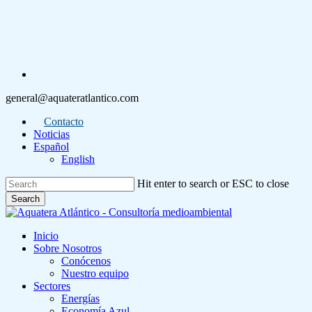
Skip
to
main
content
linkedin
general@aquateratlantico.com
Contacto
Noticias
Español
English
Hit enter to search or ESC to close
Search
Close
Search
Menu
Inicio
Sobre Nosotros
Conócenos
Nuestro equipo
Sectores
Energías
Economía Azul