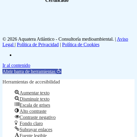
Certificado
© 2026 Aquatera Atlántico - Consultoría medioambiental. |
Aviso
Legal
|
Política de Privacidad
|
Política de Cookies
linkedin
Ir al contenido
Abrir barra de herramientas
Herramientas de accesibilidad
Aumentar texto
Disminuir texto
Escala de grises
Alto contraste
Contraste negativo
Fondo claro
Subrayar enlaces
Fuente legible