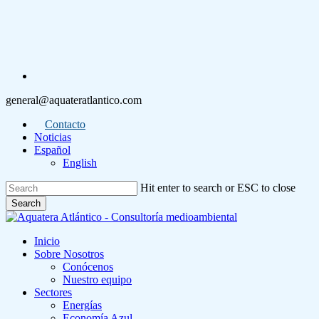
Skip
to
main
content
linkedin
general@aquateratlantico.com
Contacto
Noticias
Español
English
Hit enter to search or ESC to close
Search
Close
Search
Menu
Inicio
Sobre Nosotros
Conócenos
Nuestro equipo
Sectores
Energías
Economía Azul